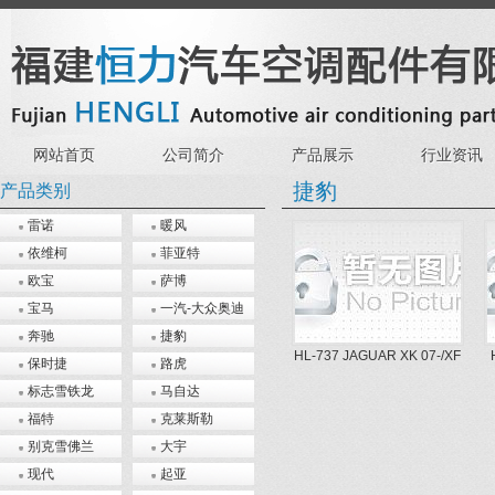
网站首页
公司简介
产品展示
行业资讯
捷豹
产品类别
雷诺
暖风
依维柯
菲亚特
欧宝
萨博
宝马
一汽-大众奥迪
奔驰
捷豹
HL-737 JAGUAR XK 07-/XF
保时捷
路虎
08-
标志雪铁龙
马自达
福特
克莱斯勒
别克雪佛兰
大宇
现代
起亚