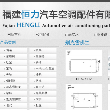
网站首页
公司简介
产品展示
行业资讯
别克雪佛兰
产品类别
雷诺
暖风
依维柯
菲亚特
欧宝
萨博
宝马
一汽-大众奥迪
奔驰
捷豹
HL-527 LTZ
保时捷
路虎
标志雪铁龙
马自达
福特
克莱斯勒
别克雪佛兰
大宇
现代
起亚